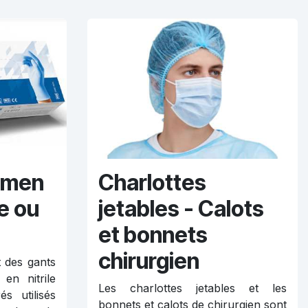
amen
Charlottes
le ou
jetables - Calots
et bonnets
chirurgien
 des gants
en nitrile
Les charlottes jetables et les
s utilisés
bonnets et calots de chirurgien sont