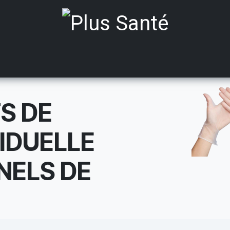
ts médicalisés
Mobilité
Aides à Domicile
Incont
TS DE
IDUELLE
NELS DE