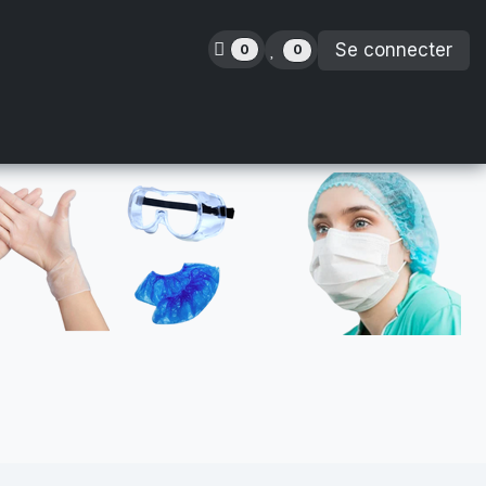
Se connecter
0
0
inence
Orthopédie
Enfants
Location