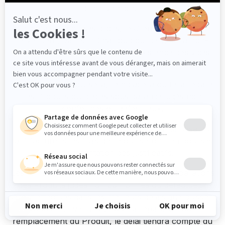
d’intervention. »
Afin de faire valoir ses droits, le Client devra informer
le Vendeur, par écrit (mail ou courrier), de la non-
conformité des Produits ou de l’existence des vices
cachés à compter de leur découverte.
Le Vendeur remboursera, remplacera ou fera réparer
les Produits ou pièces sous garantie jugés non
conformes ou défectueux.
Les frais d’envoi seront remboursés sur la base du
tarif facturé et les frais de retour seront remboursés
sur présentation des justificatifs.
Les remboursements, remplacements ou réparations
des Produits jugés non conformes ou défectueux
seront effectués dans les meilleurs délais que puissent
proposer le Vendeur. Pour la réparation ou le
remplacement du Produit, le délai tiendra compte du