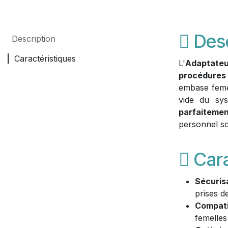
Desc
Description
Caractéristiques
L'
Adaptateu
procédures
embase femel
vide du sy
parfaiteme
personnel so
Cara
Sécuris
prises d
Compatib
femelles