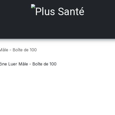
ts médicalisés
Mobilité
Aides à Domicile
Incont
âle - Boîte de 100