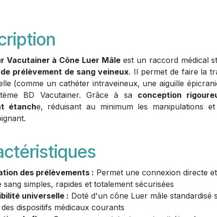
ription
r Vacutainer à Cône Luer Mâle
est un raccord médical st
 de prélèvement de sang veineux
. Il permet de faire la 
le (comme un cathéter intraveineux, une aiguille épicran
stème BD Vacutainer. Grâce à sa
conception rigoure
nt étanch
e, réduisant au minimum les manipulations et 
ignant.
ctéristiques
ation des prélèvements :
Permet une connexion directe et 
e sang simples, rapides et totalement sécurisées
ilité universelle :
Doté d'un cône Luer mâle standardisé s
 des dispositifs médicaux courants