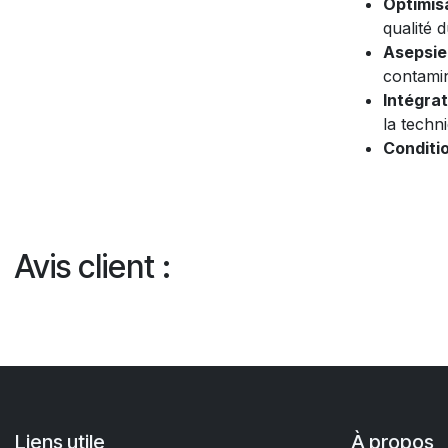
Optimisa
qualité d
Asepsie 
contamin
Intégrat
la techn
Conditi
Avis client :
Liens utile
À propos