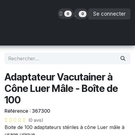
Se connecter
0
0
inence
Orthopédie
Enfants
Location
Adaptateur Vacutainer à
Cône Luer Mâle - Boîte de
100
Référence :
367300
(0 avis)
Boite de 100 adaptateurs stériles à cône Luer mâle à
usage unique.