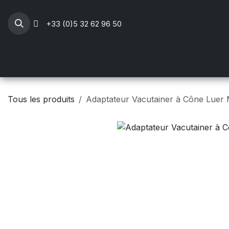
Se rendre au contenu
+33 (0)5 32 62 96 50
Professionnels Santé
Mobilier médical
Li
Tous les produits
Adaptateur Vacutainer à Cône Luer M