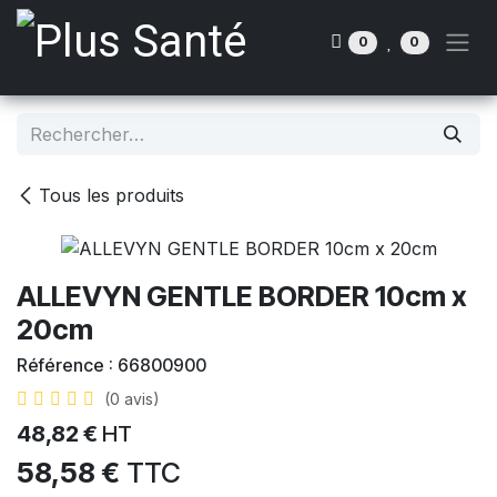
Se rendre au contenu
0
0
Tous les produits
ALLEVYN GENTLE BORDER 10cm x
20cm
Référence :
66800900
(0 avis)
48,82
€
HT
58,58
€
TTC