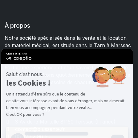
À propos
Notre société spécialisée dans la vente et la location
de matériel médical, est située dans le Tarn à Marssac
sur Tarn.
Fort d'une expérience et d'un savoir-faire de plus de
15 ans, nous mettons quotidiennement tout en œuvre
pour satisfaire les besoins de chacun.
Contactez-nous
3 Av de la Martelle 81150 Terssac (Fra
nce)
contact@plussante.fr
05 32 62 96 50