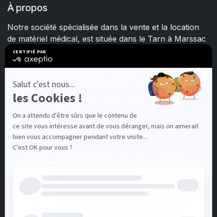
À propos
Notre société spécialisée dans la vente et la location
de matériel médical, est située dans le Tarn à Marssac
sur Tarn.
Fort d'une expérience et d'un savoir-faire de plus de
15 ans, nous mettons quotidiennement tout en œuvre
pour satisfaire les besoins de chacun.
Contactez-nous
3 Av de la Martelle 81150 Terssac (Fra
nce)
contact@plussante.fr
05 32 62 96 50