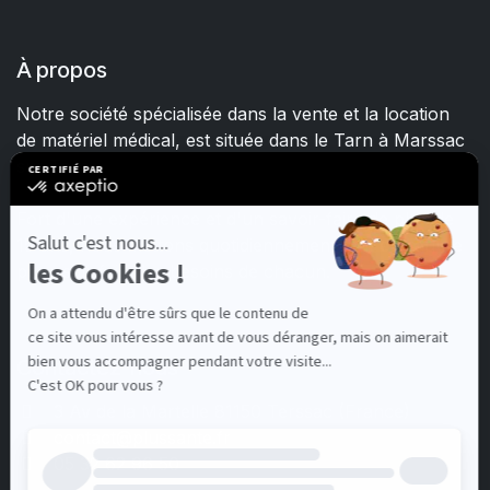
À propos
Notre société spécialisée dans la vente et la location
de matériel médical, est située dans le Tarn à Marssac
sur Tarn.
Fort d'une expérience et d'un savoir-faire de plus de
15 ans, nous mettons quotidiennement tout en œuvre
pour satisfaire les besoins de chacun.
Contactez-nous
3 Av de la Martelle 81150 Terssac (Fra
nce)
contact@plussante.fr
05 32 62 96 50