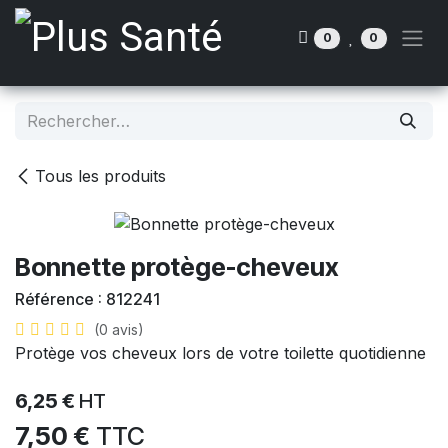
Se rendre au contenu
0
0
Tous les produits
Bonnette protège-cheveux
Référence :
812241
(0 avis)
Protège vos cheveux lors de votre toilette quotidienne
6,25
€
HT
7,50
€
TTC