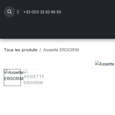
Se rendre au contenu
+33 (0)5 32 62 96 50
Professionnels Santé
Mobilier médical
Li
Tous les produits
Assiette ERGORIM