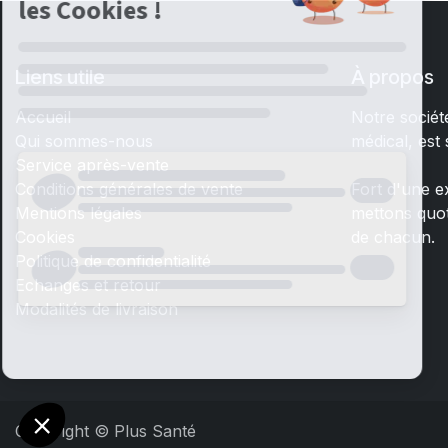
Liens utile
À propos
Accueil
Notre société
Qui sommes-nous
médical, est
Service après-vente
Conditions générales de vente
Fort d'une e
Mentions légales
mettons quot
Cookies
de chacun.
Politique de confidentialité
Echanges et retour
Modalités de livraison
Copyright © Plus Santé