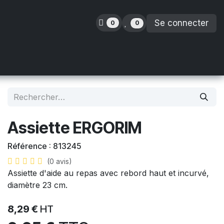
Se connecter
0
0
inence
Orthopédie
Enfants
Location
Assiette ERGORIM
Référence :
813245
(0 avis)
Assiette d'aide au repas avec rebord haut et incurvé,
diamètre 23 cm.
8,29
€
HT