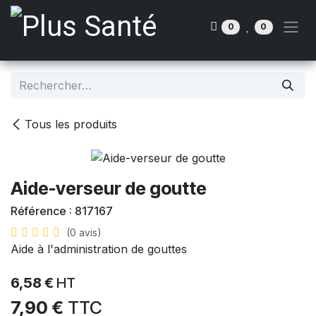
Se rendre au contenu
0
0
Tous les produits
Aide-verseur de goutte
Référence :
817167
(0 avis)
Aide à l'administration de gouttes
6,58
€
HT
7,90
€
TTC