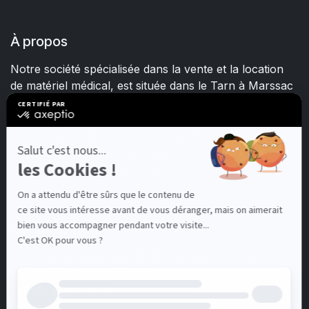
À propos
Notre société spécialisée dans la vente et la location
de matériel médical, est située dans le Tarn à Marssac
sur Tarn.
Fort d'une expérience et d'un savoir-faire de plus de
15 ans, nous mettons quotidiennement tout en œuvre
pour satisfaire les besoins de chacun.
Contactez-nous
3 Av de la Martelle 81150 Terssac (Fra
nce)
contact@plussante.fr
05 32 62 96 50