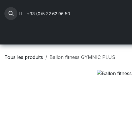
Se rendre au contenu
+33 (0)5 32 62 96 50
Professionnels Santé
Mobilier médical
Li
Tous les produits
Ballon fitness GYMNIC PLUS