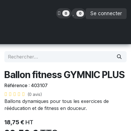
Se connecter
0
0
inence
Orthopédie
Enfants
Location
Ballon fitness GYMNIC PLUS
Référence :
403107
(0 avis)
Ballons dynamiques pour tous les exercices de
rééducation et de fitness en douceur.
18,75
€
HT