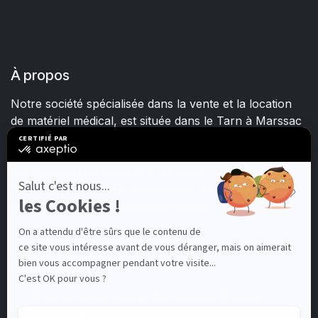
À propos
Notre société spécialisée dans la vente et la location
de matériel médical, est située dans le Tarn à Marssac
sur Tarn.
Fort d'une expérience et d'un savoir-faire de plus de
15 ans, nous mettons quotidiennement tout en œuvre
pour satisfaire les besoins de chacun.
Contactez-nous
3 Av de la Martelle 81150 Terssac (Fra
nce)
contact@plussante.fr