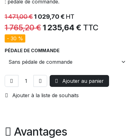
: pédale de commande.
1 471,00
€
1 029,70
€
HT
1 765,20
€
1 235,64
€
TTC
- 30 %
PÉDALE DE COMMANDE
Ajouter au panier
Ajouter à la liste de souhaits
Avantages