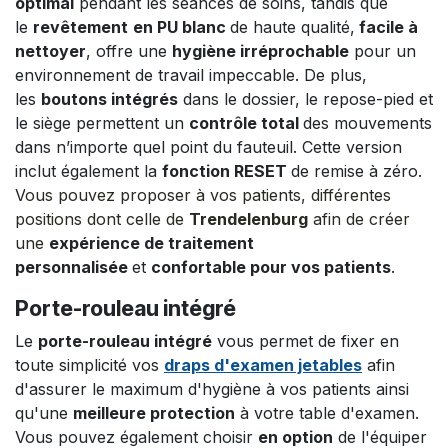
optimal
pendant les séances de soins, tandis que
le
r
evêtement
en PU blanc
de haute qualité,
facile à
nettoyer
, offre une
hygiène irréprochable
pour un
environnement de travail impeccable. De plus,
les
boutons intégrés
dans le dossier, le repose-pied et
le siège permettent un
contrôle total
des mouvements
dans n’importe quel point du fauteuil. Cette version
inclut également la
fonction RESET
de remise à zéro.
V
ous pouvez proposer à vos patients, différentes
positions dont celle de
Trendelenburg
afin de
créer
une
expérience de traitement
personnalisée
et
confortable pour vos patients
.
Porte-rouleau intégré
Le
porte-rouleau intégré
vous permet de fixer en
toute simplicité vos
draps d'examen jetables
afin
d'assurer le maximum d'hygiène à vos patients ainsi
qu'une
meilleure protection
à votre table d'examen.
Vous pouvez également choisir
en option
de l'équiper