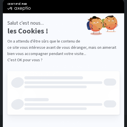
sur Tarn.
Fort d'une expérience et d'un savoir-faire de plus de
15 ans, nous mettons quotidiennement tout en œuvre
pour satisfaire les besoins de chacun.
Contactez-nous
3 Av de la Martelle 81150 Terssac (Fra
nce)
contact@plussante.fr
05 32 62 96 50
Copyright © Plus Santé