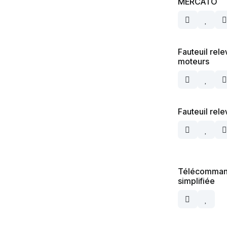
MERCATO
Fauteuil rele
moteurs
Fauteuil re
Télécommand
simplifiée