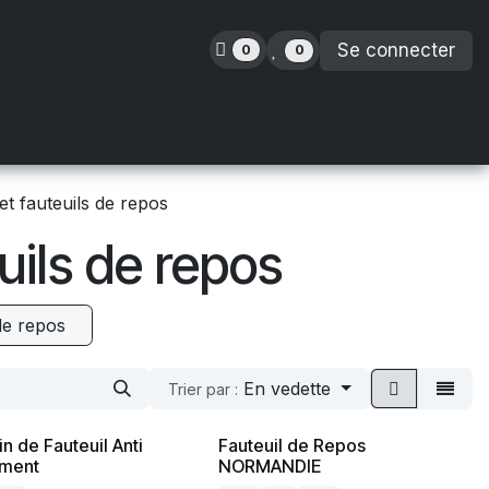
Se connecter
0
0
inence
Orthopédie
Enfants
Location
et fauteuils de repos
uils de repos
 de repos
En vedette
Trier par :
n de Fauteuil Anti
Fauteuil de Repos
ement
NORMANDIE