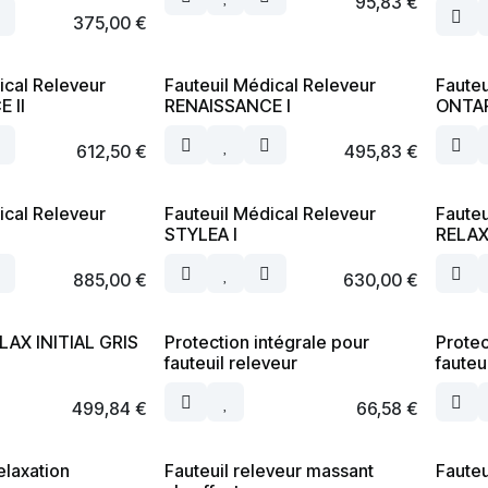
95,83
€
375,00
€
ical Releveur
Fauteuil Médical Releveur
Fauteu
 II
RENAISSANCE I
ONTAR
612,50
€
495,83
€
ical Releveur
Fauteuil Médical Releveur
Fauteu
STYLEA I
RELA
885,00
€
630,00
€
LAX INITIAL GRIS
Protection intégrale pour
Prote
fauteuil releveur
fauteu
499,84
€
66,58
€
elaxation
Fauteuil releveur massant
Fauteu