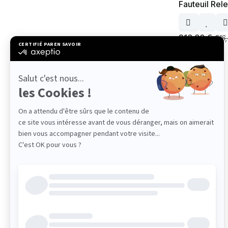
Fauteuil Rel
310,00
€
516