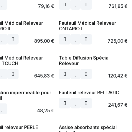
79,16
€
761,85
€
il Médical Releveur
Fauteuil Médical Releveur
IO II
ONTARIO I
895,00
€
725,00
€
il Médical Releveur
Table Diffusion Spécial
X TOUCH
Releveur
645,83
€
120,42
€
ction imperméable pour
Fauteuil releveur BELLAGIO
il
241,67
€
48,25
€
il releveur PERLE
Assise absorbante spécial