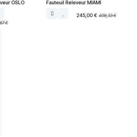
eveur OSLO
Fauteuil Releveur MIAMI
245,00
€
408,33
€
,67
€