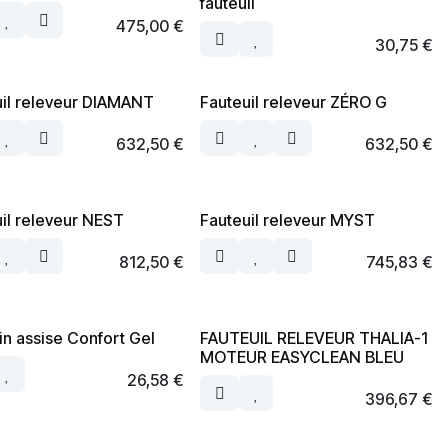
fauteuil
475,00
€
30,75
€
uil releveur DIAMANT
Fauteuil releveur ZÉRO G
632,50
€
632,50
€
il releveur NEST
Fauteuil releveur MYST
812,50
€
745,83
€
n assise Confort Gel
FAUTEUIL RELEVEUR THALIA-1
MOTEUR EASYCLEAN BLEU
26,58
€
396,67
€