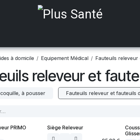
ts médicalisés
Mobilité
Aides à Domicile
Incont
ides à domicile
Equipement Médical
Fauteuils releveur 
euils releveur et faute
 coquille, à pousser
Fauteuils releveur et fauteuils
eveur PRIMO
Siège Releveur
Coussi
Gliss