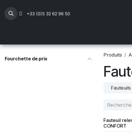
Se rendre au contenu
+33 (0)5 32 62 96 50
Professionnels Santé
Mobilier médical
Li
Produits
A
Fourchette de prix
Faut
Fauteuils
Fauteuil rel
CONFORT