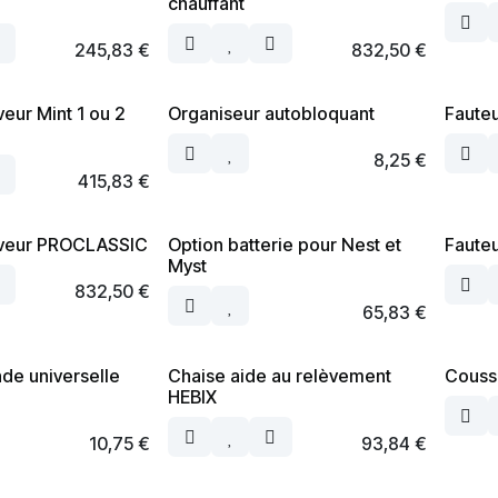
chauffant
245,83
€
832,50
€
veur Mint 1 ou 2
Organiseur autobloquant
Faute
8,25
€
415,83
€
leveur PROCLASSIC
Option batterie pour Nest et
Fauteu
Myst
832,50
€
65,83
€
e universelle
Chaise aide au relèvement
Coussi
HEBIX
10,75
€
93,84
€