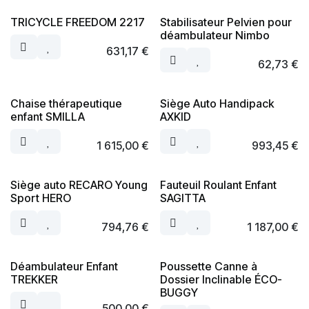
TRICYCLE FREEDOM 2217
Stabilisateur Pelvien pour
déambulateur Nimbo
631,17
€
62,73
€
Chaise thérapeutique
Siège Auto Handipack
enfant SMILLA
AXKID
1 615,00
€
993,45
€
Siège auto RECARO Young
Fauteuil Roulant Enfant
Sport HERO
SAGITTA
794,76
€
1 187,00
€
Déambulateur Enfant
Poussette Canne à
TREKKER
Dossier Inclinable ÉCO-
BUGGY
500,00
€