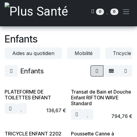
Se rendre au contenu
0
0
Enfants
Aides au quotidien
Mobilité
Tricycle e
Enfants
PLATEFORME DE
Transat de Bain et Douche
TOILETTES ENFANT
Enfant RIFTON WAVE
Standard
136,67
€
794,76
€
TRICYCLE ENFANT 2202
Poussette Canne à