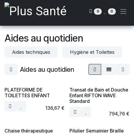
Se rendre au contenu
0
0
Aides au quotidien
Aides techniques
Hygiène et Toilettes
Aides au quotidien
PLATEFORME DE
Transat de Bain et Douche
TOILETTES ENFANT
Enfant RIFTON WAVE
Standard
136,67
€
794,76
€
Chaise thérapeutique
Pilulier Semainier Braille