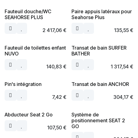
Fauteuil douche/WC
Paire appuis latéraux pour
SEAHORSE PLUS
Seahorse Plus
2 417,06
€
135,55
€
Fauteuil de toilettes enfant
Transat de bain SURFER
NUVO
BATHER
140,83
€
1 317,54
€
Pin's intégration
Transat de bain ANCHOR
7,42
€
304,17
€
Abducteur Seat 2 Go
Système de
positionnement SEAT 2
GO
107,50
€