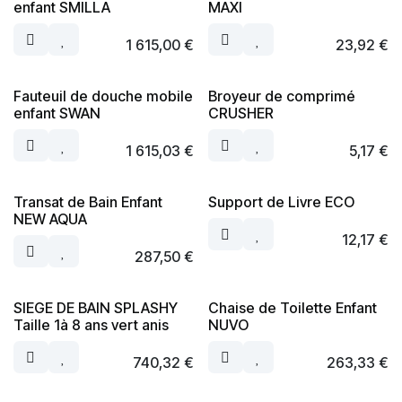
enfant SMILLA
MAXI
1 615,00
€
23,92
€
Fauteuil de douche mobile
Broyeur de comprimé
enfant SWAN
CRUSHER
1 615,03
€
5,17
€
Transat de Bain Enfant
Support de Livre ECO
NEW AQUA
12,17
€
287,50
€
SIEGE DE BAIN SPLASHY
Chaise de Toilette Enfant
Taille 1à 8 ans vert anis
NUVO
740,32
€
263,33
€