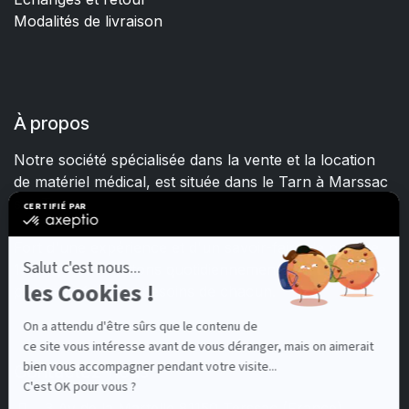
Modalités de livraison
À propos
Notre société spécialisée dans la vente et la location
de matériel médical, est située dans le Tarn à Marssac
sur Tarn.
Fort d'une expérience et d'un savoir-faire de plus de
15 ans, nous mettons quotidiennement tout en œuvre
pour satisfaire les besoins de chacun.
Contactez-nous
3 Av de la Martelle 81150 Terssac (Fra
nce)