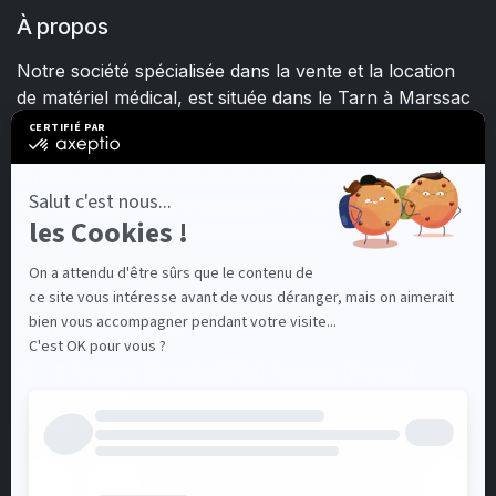
À propos
Notre société spécialisée dans la vente et la location
de matériel médical, est située dans le Tarn à Marssac
sur Tarn.
Fort d'une expérience et d'un savoir-faire de plus de
15 ans, nous mettons quotidiennement tout en œuvre
pour satisfaire les besoins de chacun.
Contactez-nous
3 Av de la Martelle 81150 Terssac (Fra
nce)
contact@plussante.fr
05 32 62 96 50