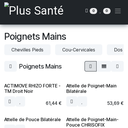
Se rendre au contenu
0
0
Poignets Mains
Chevilles Pieds
Cou-Cervicales
Dos B
Poignets Mains
ACTIMOVE RHIZO FORTE -
Attelle de Poignet-Main
TM Droit Noir
Bilatérale
61,44
€
53,69
€
Attelle de Pouce Bilatérale
Attelle de Poignet-Main-
Pouce CHRISOFIX