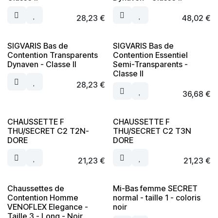
28,23
€
48,02
€
SIGVARIS Bas de
SIGVARIS Bas de
Contention Transparents
Contention Essentiel
Dynaven - Classe II
Semi-Transparents -
Classe II
28,23
€
36,68
€
CHAUSSETTE F
CHAUSSETTE F
THU/SECRET C2 T2N-
THU/SECRET C2 T3N
DORE
DORE
21,23
€
21,23
€
Chaussettes de
Mi-Bas femme SECRET
Contention Homme
normal - taille 1 - coloris
VENOFLEX Elegance -
noir
Taille 3 - Long - Noir