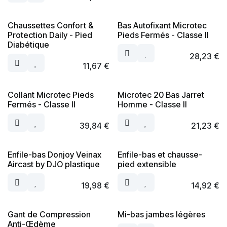
Chaussettes Confort &
Bas Autofixant Microtec
Protection Daily - Pied
Pieds Fermés - Classe II
Diabétique
28,23
€
11,67
€
Collant Microtec Pieds
Microtec 20 Bas Jarret
Fermés - Classe II
Homme - Classe II
39,84
€
21,23
€
Enfile-bas Donjoy Veinax
Enfile-bas et chausse-
Aircast by DJO plastique
pied extensible
19,98
€
14,92
€
Gant de Compression
Mi-bas jambes légères
Anti-Œdème