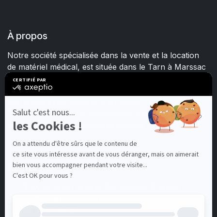
À propos
Notre société spécialisée dans la vente et la location
de matériel médical, est située dans le Tarn à Marssac
sur Tarn.
Fort d'une expérience et d'un savoir-faire de plus de
15 ans, nous mettons quotidiennement tout en œuvre
pour satisfaire les besoins de chacun.
Contactez-nous
3 Av de la Martelle 81150 Terssac (Fra
nce)
contact@plussante.fr
05 32 62 96 50