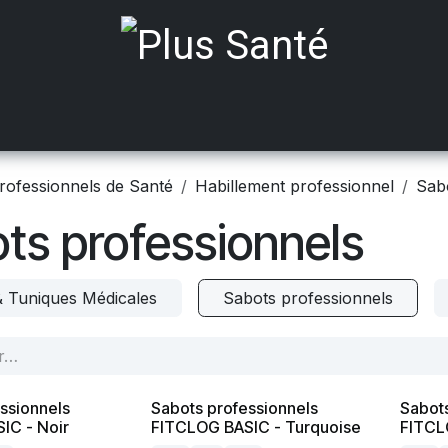
ts médicalisés
Mobilité
Aides à Domicile
Incont
rofessionnels de Santé
Habillement professionnel
Sab
ts professionnels
& Tuniques Médicales
Sabots professionnels
ssionnels
Sabots professionnels
Sabots
IC - Noir
FITCLOG BASIC - Turquoise
FITCL