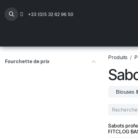
Se rendre au contenu
+33 (0)5 32 62 96 50
Professionnels Santé
Mobilier médical
Li
Produits
P
Fourchette de prix
Sabo
Blouses 
Sabots profe
FITCLOG BAS