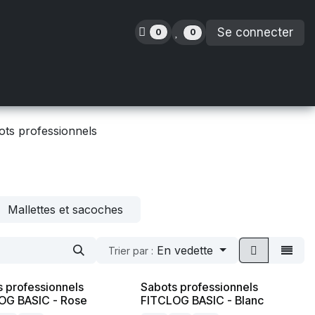
Se connecter
0
0
inence
Orthopédie
Enfants
Location
ots professionnels
Mallettes et sacoches
En vedette
Trier par :
 professionnels
Sabots professionnels
OG BASIC - Rose
FITCLOG BASIC - Blanc