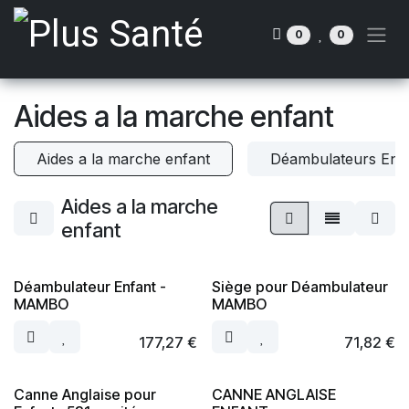
Se rendre au contenu
0
0
Aides a la marche enfant
Aides a la marche enfant
Déambulateurs Enf
Aides a la marche
enfant
Déambulateur Enfant -
Siège pour Déambulateur
MAMBO
MAMBO
177,27
€
71,82
€
Canne Anglaise pour
CANNE ANGLAISE