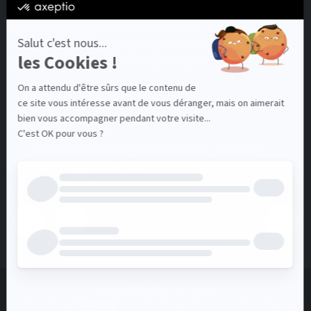
Fort d'une expérience et d'un savoir-faire de plus de
15 ans, nous mettons quotidiennement tout en œuvre
pour satisfaire les besoins de chacun.
Contactez-nous
3 Av de la Martelle 81150 Terssac (Fra
nce)
contact@plussante.fr
05 32 62 96 50
Copyright © Plus Santé
Généré par
- Le #1
Open Source eCommerce