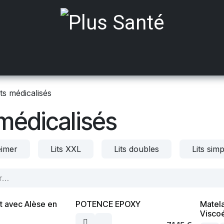
ts médicalisés
Mobilité
Aides à Domicile
Incont
its médicalisés
 médicalisés
eimer
Lits XXL
Lits doubles
Lits sim
t avec Alèse en
POTENCE EPOXY
Matel
Visco