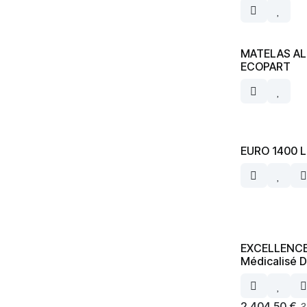
MATELAS A
ECOPART
EURO 1400 Li
EXCELLENCE 
Médicalisé 
2 404,50
€
3