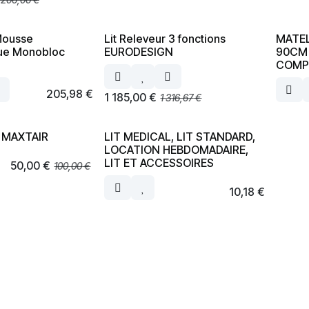
Mousse
Lit Releveur 3 fonctions
MATEL
que Monobloc
EURODESIGN
90CM 
COMP
205,98
€
1 185,00
€
1 316,67
€
r MAXTAIR
LIT MEDICAL, LIT STANDARD,
LOCATION HEBDOMADAIRE,
LIT ET ACCESSOIRES
50,00
€
100,00
€
10,18
€