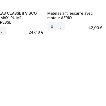
AS CLASSE II VISCO
Matelas anti escarre avec
MAXI PU M1
moteur AERIO
RESSE
42,00
€
247,18
€