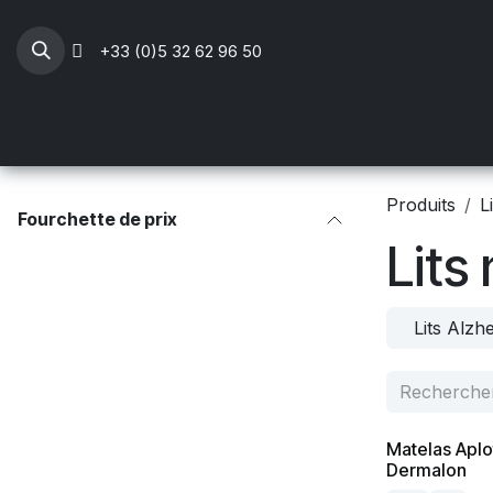
Se rendre au contenu
+33 (0)5 32 62 96 50
Professionnels Santé
Mobilier médical
Li
Produits
L
Fourchette de prix
Lits
Lits Alzh
Matelas Aplo
Dermalon