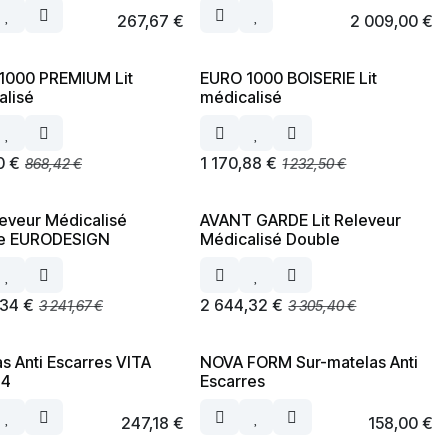
267,67
€
2 009,00
€
1000 PREMIUM Lit
EURO 1000 BOISERIE Lit
alisé
médicalisé
0
€
1 170,88
€
868,42
€
1 232,50
€
leveur Médicalisé
AVANT GARDE Lit Releveur
e EURODESIGN
Médicalisé Double
,34
€
2 644,32
€
3 241,67
€
3 305,40
€
s Anti Escarres VITA
NOVA FORM Sur-matelas Anti
 4
Escarres
247,18
€
158,00
€