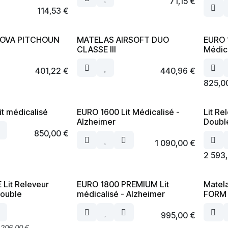
71,15
€
114,53
€
LOVA PITCHOUN
MATELAS AIRSOFT DUO
EURO 
CLASSE III
Médic
401,22
€
440,96
€
825,0
t médicalisé
EURO 1600 Lit Médicalisé -
Lit Re
Alzheimer
Doubl
850,00
€
1 090,00
€
2 593
Lit Releveur
EURO 1800 PREMIUM Lit
Matela
Double
médicalisé - Alzheimer
FORM
995,00
€
 206,00
€