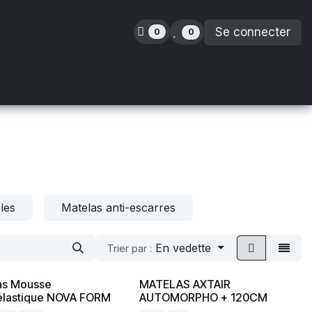
Se connecter
0
0
inence
Orthopédie
Enfants
Location
ples
Matelas anti-escarres
En vedette
Trier par :
as Mousse
MATELAS AXTAIR
élastique NOVA FORM
AUTOMORPHO + 120CM