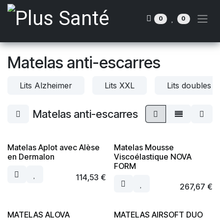
Se rendre au contenu
0
0
Matelas anti-escarres
Lits Alzheimer
Lits XXL
Lits doubles
Matelas anti-escarres
Matelas Aplot avec Alèse
Matelas Mousse
en Dermalon
Viscoélastique NOVA
FORM
114,53
€
267,67
€
MATELAS ALOVA
MATELAS AIRSOFT DUO