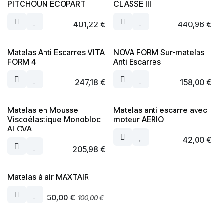
PITCHOUN ECOPART
CLASSE III
401,22
€
440,96
€
Matelas Anti Escarres VITA
NOVA FORM Sur-matelas
FORM 4
Anti Escarres
247,18
€
158,00
€
Matelas en Mousse
Matelas anti escarre avec
Viscoélastique Monobloc
moteur AERIO
ALOVA
42,00
€
205,98
€
Matelas à air MAXTAIR
50,00
€
100,00
€