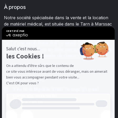
À propos
Notre société spécialisée dans la vente et la location
de matériel médical, est située dans le Tarn à Marssac
sur Tarn.
Fort d'une expérience et d'un savoir-faire de plus de
15 ans, nous mettons quotidiennement tout en œuvre
pour satisfaire les besoins de chacun.
Contactez-nous
3 Av de la Martelle 81150 Terssac (Fra
nce)
contact@plussante.fr
05 32 62 96 50