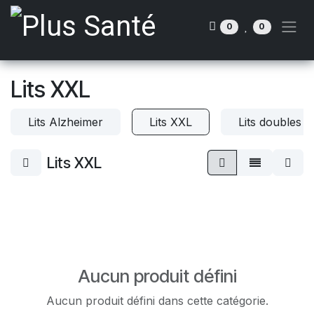
Se rendre au contenu
0
0
Lits XXL
Lits Alzheimer
Lits XXL
Lits doubles
Lits XXL
Aucun produit défini
Aucun produit défini dans cette catégorie.