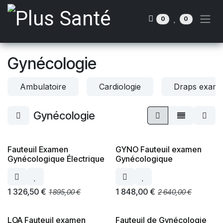
Se rendre au contenu
0
0
Gynécologie
Ambulatoire
Cardiologie
Draps exame
Gynécologie
Fauteuil Examen
GYNO Fauteuil examen
Gynécologique Électrique
Gynécologique
1 326,50
€
1 848,00
€
1 895,00
€
2 640,00
€
LOA Fauteuil examen
Fauteuil de Gynécologie