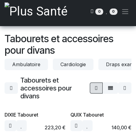
Se rendre au contenu
0
0
Tabourets et accessoires
pour divans
Ambulatoire
Cardiologie
Draps exame
Tabourets et
accessoires pour
divans
DIXIE Tabouret
QUIX Tabouret
223,20
€
140,00
€