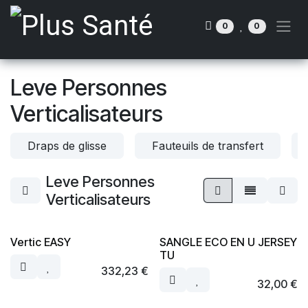
Se rendre au contenu
0
0
Leve Personnes
Verticalisateurs
Draps de glisse
Fauteuils de transfert
Leve Personnes
Verticalisateurs
Vertic EASY
SANGLE ECO EN U JERSEY
TU
332,23
€
32,00
€