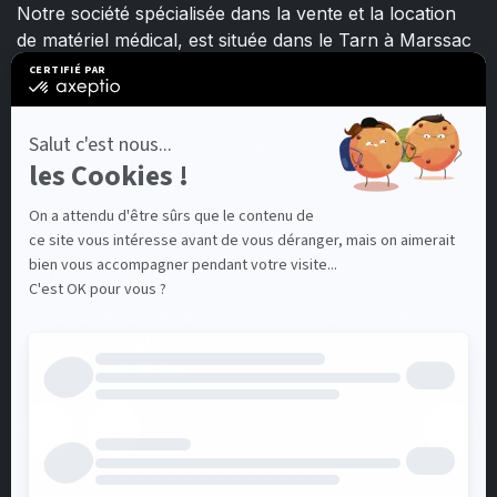
Notre société spécialisée dans la vente et la location
de matériel médical, est située dans le Tarn à Marssac
sur Tarn.
Fort d'une expérience et d'un savoir-faire de plus de
15 ans, nous mettons quotidiennement tout en œuvre
pour satisfaire les besoins de chacun.
Contactez-nous
3 Av de la Martelle 81150 Terssac (Fra
nce)
contact@plussante.fr
05 32 62 96 50