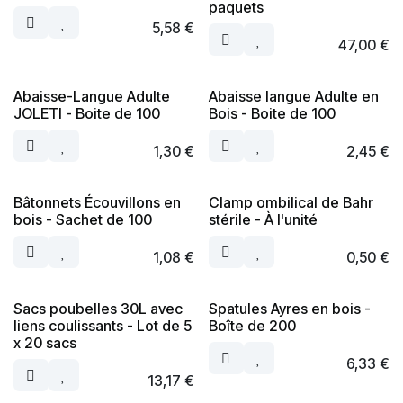
paquets
5,58
€
47,00
€
Abaisse-Langue Adulte
Abaisse langue Adulte en
JOLETI - Boite de 100
Bois - Boite de 100
1,30
€
2,45
€
Bâtonnets Écouvillons en
Clamp ombilical de Bahr
bois - Sachet de 100
stérile - À l'unité
1,08
€
0,50
€
Sacs poubelles 30L avec
Spatules Ayres en bois -
liens coulissants - Lot de 5
Boîte de 200
x 20 sacs
6,33
€
13,17
€