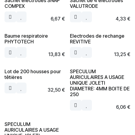
Sachet électrodes SNAP
Sachet de 4 électrodes
COMPEX
VALUTRODE
6,67
€
4,33
€
Baume respiratoire
Electrodes de rechange
PHYTOTECH
REVITIVE
13,83
€
13,25
€
Lot de 200 housses pour
SPECULUM
têtières
AURICULAIRES A USAGE
UNIQUE JOLETI
DIAMETRE: 4MM BOITE DE
32,50
€
250
6,06
€
SPECULUM
AURICULAIRES A USAGE