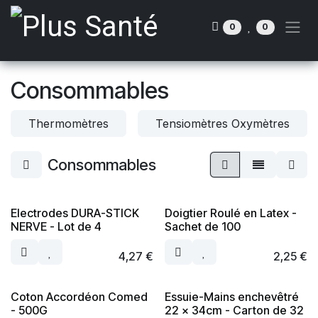
Se rendre au contenu
0
0
Consommables
Thermomètres
Tensiomètres Oxymètres
Consommables
Electrodes DURA-STICK
Doigtier Roulé en Latex -
NERVE - Lot de 4
Sachet de 100
4,27
€
2,25
€
Coton Accordéon Comed
Essuie-Mains enchevêtré
- 500G
22 x 34cm - Carton de 32