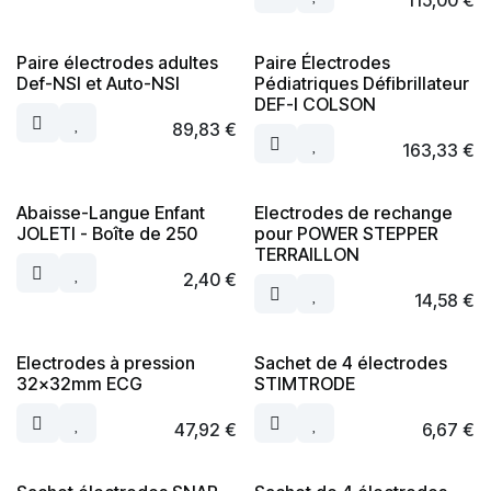
115,00
€
Paire électrodes adultes
Paire Électrodes
Def-NSI et Auto-NSI
Pédiatriques Défibrillateur
DEF-I COLSON
89,83
€
163,33
€
Abaisse-Langue Enfant
Electrodes de rechange
JOLETI - Boîte de 250
pour POWER STEPPER
TERRAILLON
2,40
€
14,58
€
Electrodes à pression
Sachet de 4 électrodes
32x32mm ECG
STIMTRODE
47,92
€
6,67
€