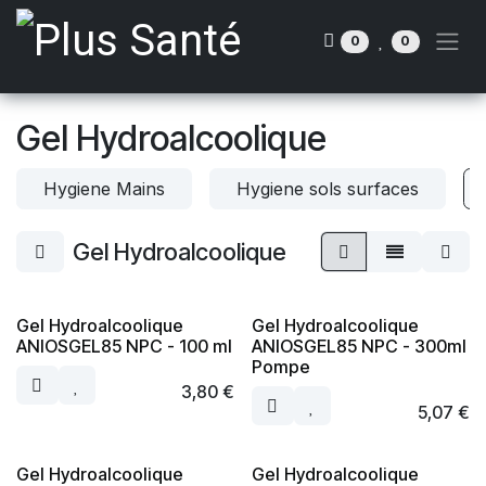
Se rendre au contenu
0
0
Gel Hydroalcoolique
Hygiene Mains
Hygiene sols surfaces
Gel Hydroalcoolique
Gel Hydroalcoolique
Gel Hydroalcoolique
ANIOSGEL85 NPC - 100 ml
ANIOSGEL85 NPC - 300ml
Pompe
3,80
€
5,07
€
Gel Hydroalcoolique
Gel Hydroalcoolique