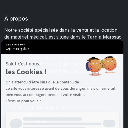
À propos
Notre société spécialisée dans la vente et la location
de matériel médical, est située dans le Tarn à Marssac
sur Tarn.
Fort d'une expérience et d'un savoir-faire de plus de
15 ans, nous mettons quotidiennement tout en œuvre
pour satisfaire les besoins de chacun.
Contactez-nous
3 Av de la Martelle 81150 Terssac (Fra
nce)
contact@plussante.fr
05 32 62 96 50