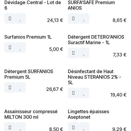
Dévidage Central - Lot de
SURFA'SAFE Premium
6
ANIOS
24,13
€
8,65
€
Surfanios Premium 1L
Détergent DETERG'ANIOS
Suractif Marine - 1L
5,00
€
7,33
€
Détergent SURFANIOS
Désinfectant de Haut
Premium 5L
Niveau STERANIOS 2% -
5L
26,67
€
19,40
€
Assainisseur compressé
Lingettes épaisses
MILTON 300 ml
Aseptonet
8,50
€
9,29
€