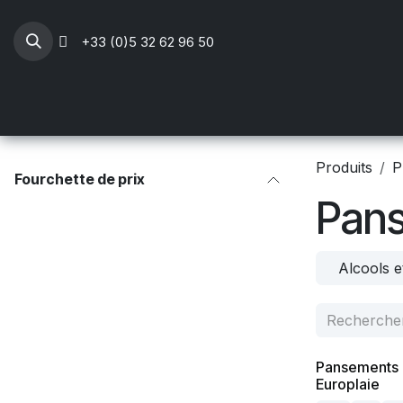
Se rendre au contenu
+33 (0)5 32 62 96 50
Professionnels Santé
Mobilier médical
Li
Produits
P
Fourchette de prix
Pan
Alcools e
Pansements 
Europlaie