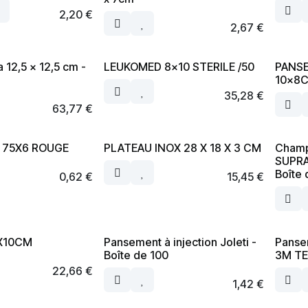
2,20
€
2,67
€
 12,5 x 12,5 cm -
LEUKOMED 8x10 STERILE /50
PANSE
10x8C
35,28
€
63,77
€
P 75X6 ROUGE
PLATEAU INOX 28 X 18 X 3 CM
Champ
SUPRA
Boîte 
0,62
€
15,45
€
5X10CM
Pansement à injection Joleti -
Pansem
Boîte de 100
3M TE
22,66
€
1,42
€