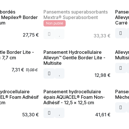
 bordés
Pansements superabsorbants
Panse
 Mepilex® Border
Mextra® Superabsorbent
Allevy
rum
Carré
Non publié
27,75
€
33,33
€
le Border Lite -
Pansement Hydrocellulaire
Allevy
x 7,7 cm
Allevyn™ Gentle Border Lite -
Multisi
Multisite
7,31
€
11,08
€
12,98
€
drocellulaire
Pansement hydrocellulaire
Panse
EL® Foam Adhésif
épais AQUACEL® Foam Non-
Mèche
 cm
Adhésif - 12,5 x 12,5 cm
53,30
€
41,61
€