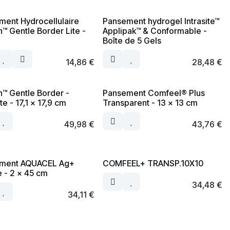
ment Hydrocellulaire
Pansement hydrogel Intrasite™
n™ Gentle Border Lite -
Applipak™ & Conformable -
Boîte de 5 Gels
14,86
€
28,48
€
n™ Gentle Border -
Pansement Comfeel® Plus
te - 17,1 x 17,9 cm
Transparent - 13 x 13 cm
49,98
€
43,76
€
ment AQUACEL Ag+
COMFEEL+ TRANSP.10X10
 - 2 x 45 cm
34,48
€
34,11
€