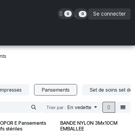
Se connecter
0
0
inence
Orthopédie
Enfants
Location
nts
mpresses
Pansements
Set de soins set de
En vedette
Trier par :
POR E Pansements
BANDE NYLON 3Mx10CM
fs stériles
EMBALLEE