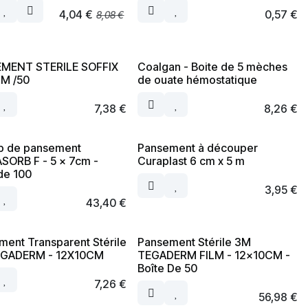
4,04
€
0,57
€
8,08
€
MENT STERILE SOFFIX
Coalgan - Boite de 5 mèches
M /50
de ouate hémostatique
7,38
€
8,26
€
 de pansement
Pansement à découper
SORB F - 5 x 7cm -
Curaplast 6 cm x 5 m
de 100
3,95
€
43,40
€
ent Transparent Stérile
Pansement Stérile 3M
GADERM - 12X10CM
TEGADERM FILM - 12x10CM -
Boîte De 50
7,26
€
56,98
€