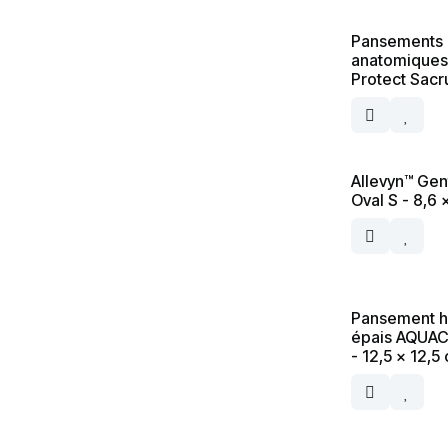
Pansements
anatomiques
Protect Sac
Allevyn™ Gent
Oval S - 8,6 
Pansement hy
épais AQUAC
- 12,5 x 12,5