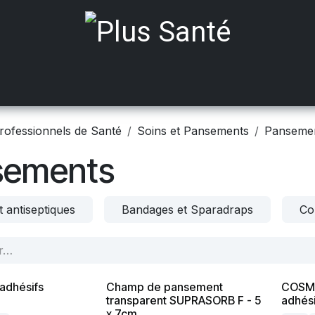
ts médicalisés
Mobilité
Aides à Domicile
Incont
rofessionnels de Santé
Soins et Pansements
Panseme
sements
t antiseptiques
Bandages et Sparadraps
Co
adhésifs
Champ de pansement
COSMO
transparent SUPRASORB F - 5
adhési
x 7cm