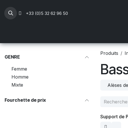
Se rendre au contenu
+33 (0)5 32 62 96 50
Professionnels Santé
Mobilier médical
Li
Produits
I
GENRE
Bass
Femme
Homme
Mixte
Alèses de
Fourchette de prix
Support de P