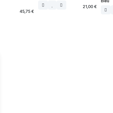
bleu
21,00
€
45,75
€