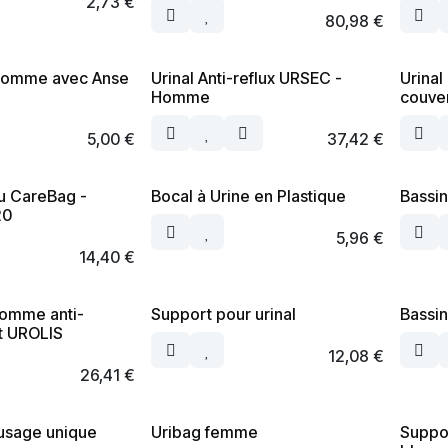
2,73
€
80,98
€
 Homme avec Anse
Urinal Anti-reflux URSEC -
Urina
Homme
couve
5,00
€
37,42
€
u CareBag -
Bocal à Urine en Plastique
Bassin
20
5,96
€
14,40
€
homme anti-
Support pour urinal
Bassin
t UROLIS
12,08
€
26,41
€
 usage unique
Uribag femme
Suppor