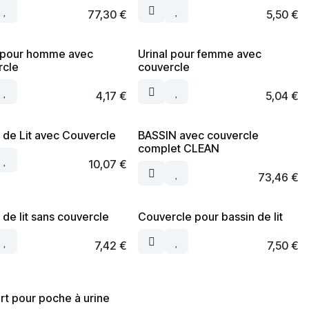
77,30
€
5,50
€
l pour homme avec
Urinal pour femme avec
rcle
couvercle
4,17
€
5,04
€
 de Lit avec Couvercle
BASSIN avec couvercle
complet CLEAN
10,07
€
73,46
€
 de lit sans couvercle
Couvercle pour bassin de lit
7,42
€
7,50
€
t pour poche à urine