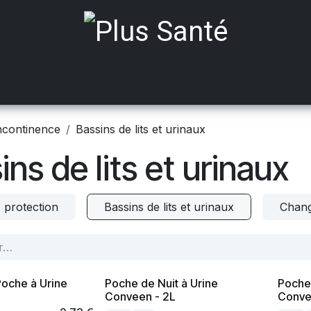
ts médicalisés
Mobilité
Aides à Domicile
Incont
ncontinence
Bassins de lits et urinaux
ins de lits et urinaux
 protection
Bassins de lits et urinaux
Chang
oche à Urine
Poche de Nuit à Urine
Poche
Conveen - 2L
Conve