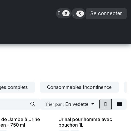
Se connecter
0
0
inence
Orthopédie
Enfants
Location
es complets
Consommables Incontinence
En vedette
Trier par :
 de Jambe à Urine
Urinal pour homme avec
en - 750 ml
bouchon 1L