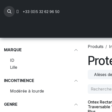
Se rendre au contenu
+33 (0)5 32 62 96 50
Professionnels Santé
Mobilier médical
Li
Produits
I
MARQUE
Prot
ID
Lille
Alèses de
INCONTINENCE
Modérée à lourde
Ontex Rectan
GENRE
Traversable
Plus