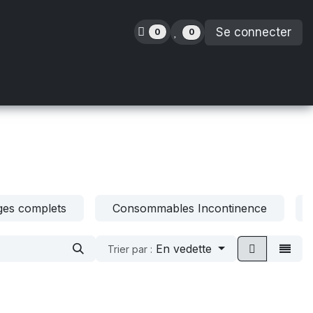
Se connecter
0
0
inence
Orthopédie
Enfants
Location
es complets
Consommables Incontinence
En vedette
Trier par :