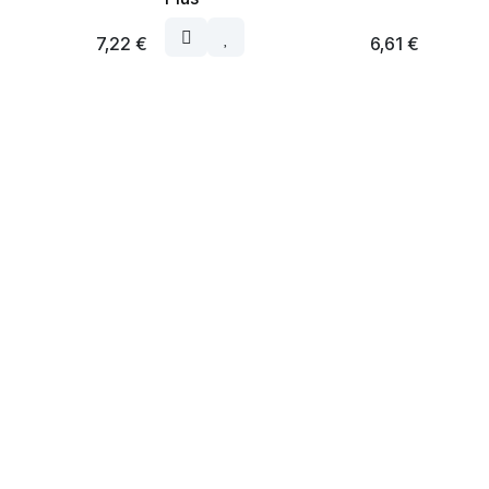
7,22
€
6,61
€