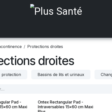
ts médicalisés
Mobilité
Aides à Domicile
Incont
ncontinence
Protections droites
ections droites
 protection
Bassins de lits et urinaux
Chang
gular Pad -
Ontex Rectangular Pad -
 15x60 cm Maxi
Intraversables 15x60 cm Maxi
Plus