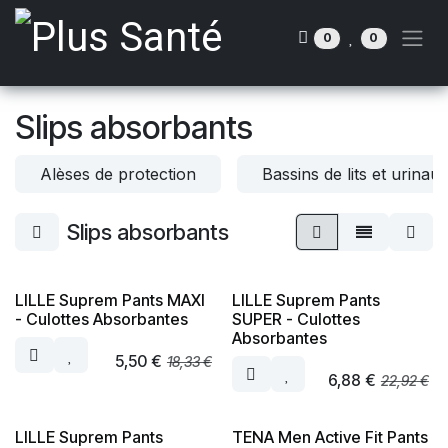
Se rendre au contenu
0
0
Slips absorbants
Alèses de protection
Bassins de lits et urinau
Slips absorbants
LILLE Suprem Pants MAXI
LILLE Suprem Pants
- Culottes Absorbantes
SUPER - Culottes
Absorbantes
5,50
€
18,33
€
6,88
€
22,92
€
LILLE Suprem Pants
TENA Men Active Fit Pants