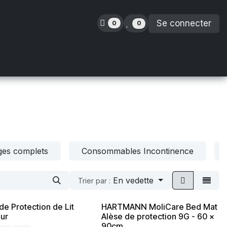
Se connecter
0
0
inence
Orthopédie
Enfants
Location
es complets
Consommables Incontinence
En vedette
Trier par :
de Protection de Lit
HARTMANN MoliCare Bed Mat
ur
Alèse de protection 9G - 60 x
90cm