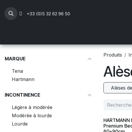
Se rendre au contenu
+33 (0)5 32 62 96 50
Professionnels Santé
Mobilier médical
Li
Produits
I
MARQUE
Alès
Tena
Hartmann
Alèses de
INCONTINENCE
Légère à modérée
Modérée à lourde
HARTMANN M
Lourde
Premium Bed
60x90cm