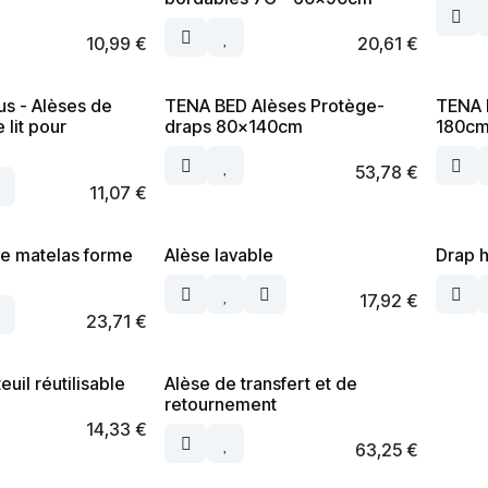
10,99
€
20,61
€
s - Alèses de
TENA BED Alèses Protège-
TENA 
 lit pour
draps 80x140cm
180cm
53,78
€
11,07
€
ge matelas forme
Alèse lavable
Drap h
17,92
€
23,71
€
euil réutilisable
Alèse de transfert et de
retournement
14,33
€
63,25
€