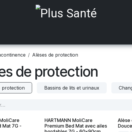
ts médicalisés
Mobilité
Aides à Domicile
Incont
ncontinence
Alèses de protection
es de protection
 protection
Bassins de lits et urinaux
Chang
oliCare
HARTMANN MoliCare
Alèse 
 Mat 7G -
Premium Bed Mat avec ailes
Douce
bordables 7G - 60x90cm